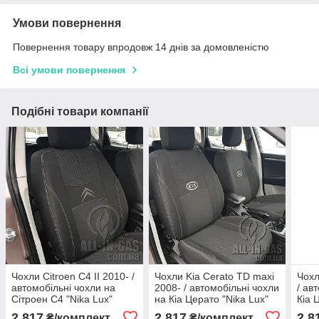
Умови повернення
Повернення товару впродовж 14 днів за домовленістю
Всі умови повернення
Подібні товари компанії
Чохли Citroen C4 II 2010- /
Чохли Kia Cerato TD maxi
Чохл
автомобільні чохли на
2008- / автомобільні чохли
/ ав
Сітроен С4 "Nika Lux"
на Кіа Церато "Nika Lux"
Кіа 
2 817
2 817
2 8
₴/комплект
₴/комплект