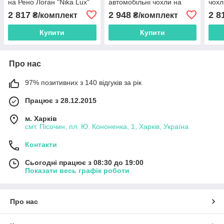
на Рено Логан "Nika Lux"
автомобільні чохли на
чохл
Рено Гранд Сценік "Nika
"Nik
2 817
2 948
2 8
₴/комплект
₴/комплект
Lux"
Купити
Купити
Про нас
97% позитивних з 140 відгуків за рік
Працює з 28.12.2015
м. Харків
смт. Пісочин, пл. Ю. Кононенка, 1, Харків, Україна
Контакти
Сьогодні працює з 08:30 до 19:00
Показати весь графік роботи
Про нас