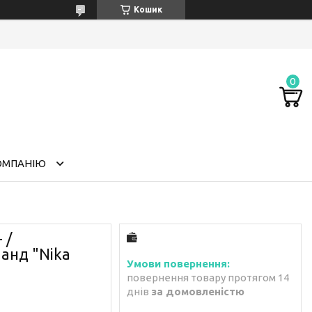
Кошик
ОМПАНІЮ
 /
манд "Nika
повернення товару протягом 14
днів
за домовленістю