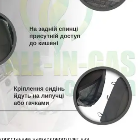
використанням жаккардового плетіння.