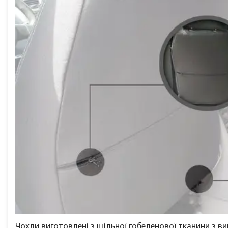
Чохли виготовлені з щільної гобеленової тканини з 