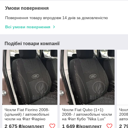
Умови повернення
Повернення товару впродовж 14 днів за домовленістю
Всі умови повернення
Подібні товари компанії
Чохли Fiat Fiorino 2008-
Чохли Fiat Qubo (1+1)
Чохл
(цільний) / автомобільні
2008- / автомобільні чохли
2008
чохли на Фіат Фіаріно
на Фіат Кубо "Nika Lux"
авто
"Nika Lux"
Пежо
2 675
1 649
2 7
₴/комплект
₴/комплект