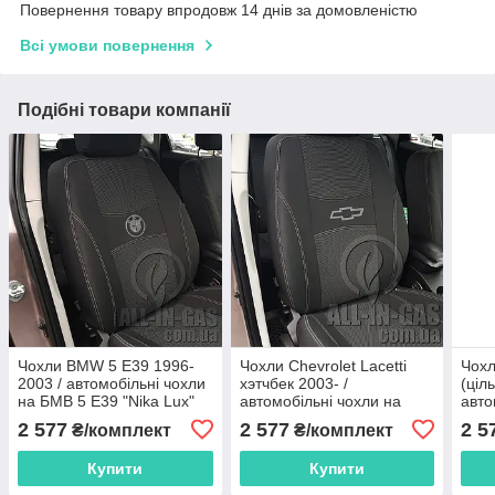
Повернення товару впродовж 14 днів за домовленістю
Всі умови повернення
Подібні товари компанії
Чохли BMW 5 Е39 1996-
Чохли Chevrolet Lacetti
Чохл
2003 / автомобільні чохли
хэтчбек 2003- /
(ціл
на БМВ 5 Е39 "Nika Lux"
автомобільні чохли на
авто
Шевроле Лачетті "Nika
Форд
2 577
2 577
2 5
₴/комплект
₴/комплект
Lux"
Купити
Купити