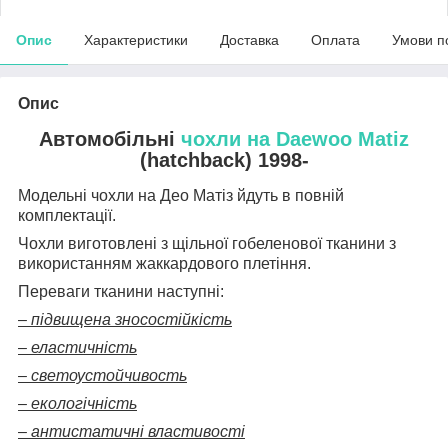
Опис
Характеристики
Доставка
Оплата
Умови п
Опис
Автомобільні
чохли на Daewoo Matiz
(hatchback) 1998-
Модельні чохли на Део Матіз йдуть в повній
комплектації.
Чохли виготовлені з щільної гобеленової тканини з
використанням жаккардового плетіння.
Переваги тканини наступні:
– підвищена зносостійкість
– еластичність
– светоустойчивость
– екологічність
– антистатичні властивості