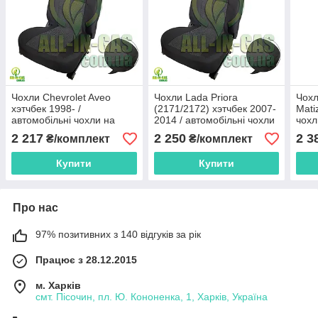
Чохли Chevrolet Aveo
Чохли Lada Priora
Чохл
хэтчбек 1998- /
(2171/2172) хэтчбек 2007-
Mati
автомобільні чохли на
2014 / автомобільні чохли
чохл
Шевроле Авео "Nika"
на Лада Приора "Nika"
стан
2 217
2 250
2 3
₴/комплект
₴/комплект
Купити
Купити
Про нас
97% позитивних з 140 відгуків за рік
Працює з 28.12.2015
м. Харків
смт. Пісочин, пл. Ю. Кононенка, 1, Харків, Україна