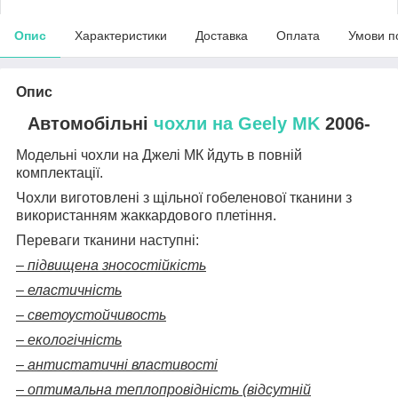
Опис
Характеристики
Доставка
Оплата
Умови п
Опис
Автомобільні
чохли на Geely MK
2006-
Модельні чохли на
Джел
і
МК
йдуть в повній
комплектації.
Чохли виготовлені з щільної гобеленової тканини з
використанням жаккардового плетіння.
Переваги тканини наступні:
– підвищена зносостійкість
– еластичність
– светоустойчивость
– екологічність
– антистатичні властивості
– оптимальна теплопровідність (відсутній