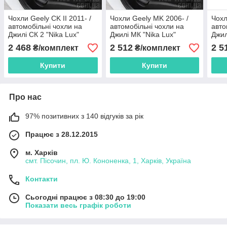
Чохли Geely CK II 2011- /
Чохли Geely MK 2006- /
Чохл
автомобільні чохли на
автомобільні чохли на
авто
Джилі СК 2 "Nika Lux"
Джилі МК "Nika Lux"
Джил
2 468
2 512
2 5
₴/комплект
₴/комплект
Купити
Купити
Про нас
97% позитивних з 140 відгуків за рік
Працює з 28.12.2015
м. Харків
смт. Пісочин, пл. Ю. Кононенка, 1, Харків, Україна
Контакти
Сьогодні працює з 08:30 до 19:00
Показати весь графік роботи