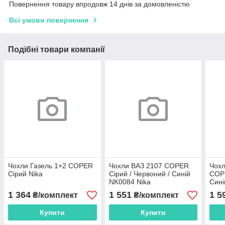
Повернення товару впродовж 14 днів за домовленістю
Всі умови повернення
Подібні товари компанії
Чохли Газель 1+2 COPER
Чохли ВАЗ 2107 COPER
Чохл
Сірий Nika
Сірий / Червоний / Синій
COPE
NK0084 Nika
Сині
збіл
1 364
1 551
1 5
₴/комплект
₴/комплект
Купити
Купити