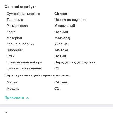
Основні атрибути
Сумісність з маркою
Citroen
Тип чохла
Чохол на сидіння
Розмір чохла
Модельний
Колір
Чорний
Матеріал
Жаккард
Країна виробник
Україна
Виробник
Ав-текс
Стан
Новий
Комплектація набору
Передні і задні сидіння
Сумісність з моделлю
C1
Користувальницькі характеристики
Марка
Citroen
Модель
C1
Приховати