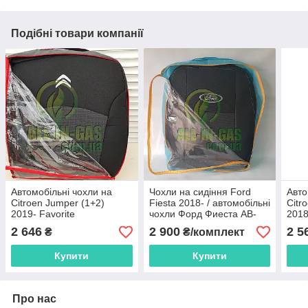
Подібні товари компанії
Автомобільні чохли на
Чохли на сидіння Ford
Авто
Citroen Jumper (1+2)
Fiesta 2018- / автомобільні
Citr
2019- Favorite
чохли Форд Фиеста АВ-
2018
Текс
2 646
2 900
2 5
₴
₴/комплект
Купити
Купити
Про нас