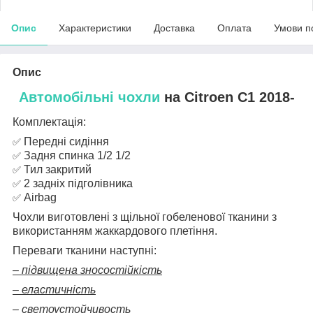
Опис
Характеристики
Доставка
Оплата
Умови п
Опис
Автомобільні чохли
на Citroen С1 2018-
Комплектація:
Передні сидіння
✅
Задня спинка 1/2 1/2
✅
Тил закритий
✅
2 задніх підголівника
✅
Airbag
✅
Чохли виготовлені з щільної гобеленової тканини з
використанням жаккардового плетіння.
Переваги тканини наступні:
– підвищена зносостійкість
– еластичність
– светоустойчивость