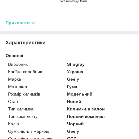
Приховати
Характеристики
Основні
Виробник
Stingray
Країна виробник
Україна
Марка
Geely
Матеріал
Гума
Розмір килимків
Модельний
Стан
Новий
Тип килимка
Килимки в салон
Тип комплекту
Повний комплект
Колір
Чорний
Сумісність з маркою
Geely
Сумісність з моделлю
GC7