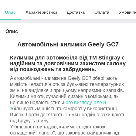
Опис
Характеристики
Доставка
Оплата
Умови п
Опис
Автомобільн
і
килим
ки
Geely GC7
Килимки для автомобіля від TM Stingray є
надійним та довговічним захистом салону
від пошкоджень та забруднень.
Автомобільні килимки на Geely GC7 зберігають
м'якість і еластичність за будь-яких температурних
змін, не виділяючи при цьому неприємних запахів.
Килимки мають сучасний дизайн з комірками, які
не лише надають стильн
ого вигляду, але й
з
більшують міцність та комфорт у використанні.
Високі борти досягають 15 мм і надійно захищають
від бруду та пилу.
У більшості випадків, килимок водія також
оснащений "лапою", що закриває майданчик під