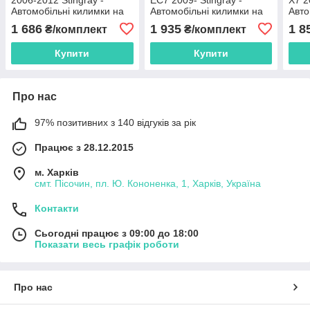
Автомобільні килимки на
Автомобільні килимки на
Авто
Пежо 207
Джілі Емгранд
Джіл
1 686
1 935
1 8
₴/комплект
₴/комплект
Купити
Купити
Про нас
97% позитивних з 140 відгуків за рік
Працює з 28.12.2015
м. Харків
смт. Пісочин, пл. Ю. Кононенка, 1, Харків, Україна
Контакти
Сьогодні працює з 09:00 до 18:00
Показати весь графік роботи
Про нас