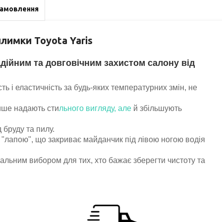
замовлення
илим
ки
Toyota Yaris
адійним та довговічним захистом салону від
сть і еластичність за будь-яких температурних змін, не
лише надають сти
льного вигляду, але
й збільшують
 бруду та пилу.
 "лапою", що закриває майданчик під лівою ногою водія
деальним вибором для тих, хто бажає зберегти чистоту та