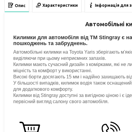
Характеристики
Інформація для 
Опис
Автомобільн
і
к
Килимки для автомобіля від TM Stingray є н
пошкоджень та забруднень.
Автомобільні килимки на Toyota Yaris зберігають м'які
виділяючи при цьому неприємних запахів.
Килимки мають сучасний дизайн з комірками, які не 
міцність та комфорт у використанні.
Високі борти досягають 15 мм і надійно захищають від
У більшості випадків, килимок водія також оснащений
для додаткового комфорту.
Килимки від Stingray доступні за вигідною ціною і є і
первісний вигляд салону свого автомобіля.