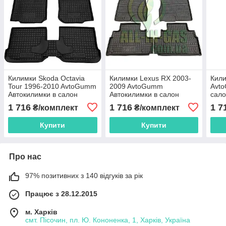
Килимки Skoda Octavia
Килимки Lexus RX 2003-
Кили
Tour 1996-2010 AvtoGumm
2009 AvtoGumm
Avt
Автокилимки в салон
Автокилимки в салон
сало
Шкода Октавія
Лексус РХ 350
1 716
1 716
1 7
₴/комплект
₴/комплект
Купити
Купити
Про нас
97% позитивних з 140 відгуків за рік
Працює з 28.12.2015
м. Харків
смт. Пісочин, пл. Ю. Кононенка, 1, Харків, Україна