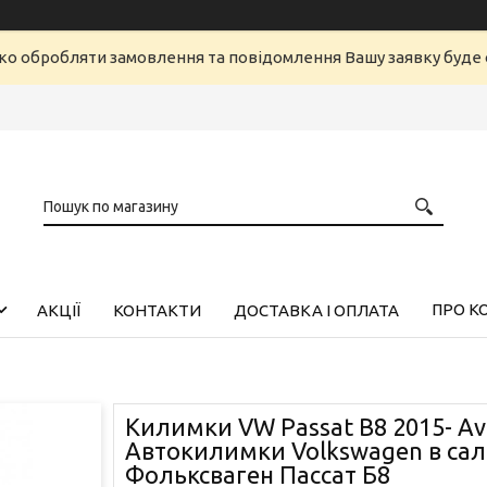
ко обробляти замовлення та повідомлення Вашу заявку буд
ПРО К
АКЦІЇ
КОНТАКТИ
ДОСТАВКА І ОПЛАТА
Килимки VW Passat B8 2015- 
Автокилимки Volkswagen в са
Фольксваген Пассат Б8