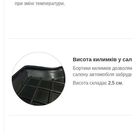
при зміні температури.
Висота килимків у са
Бортики килимків дозволяю
салону автомобіля забрудн
Висота складає
2,5 см
.