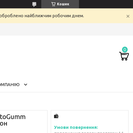
Кошик
е оброблено найближчим робочим днем.
ОМПАНІЮ
AvtoGumm
лон