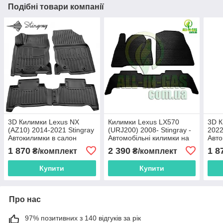
Подібні товари компанії
3D Килимки Lexus NX
Килимки Lexus LX570
3D К
(AZ10) 2014-2021 Stingray
(URJ200) 2008- Stingray -
2022
Автокилимки в салон
Автомобільні килимки на
Авто
Лексус 570
1 870
2 390
1 8
₴/комплект
₴/комплект
Купити
Купити
Про нас
97% позитивних з 140 відгуків за рік