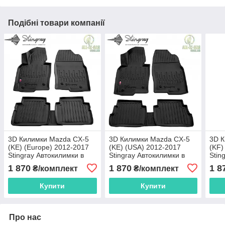
Подібні товари компанії
3D Килимки Mazda CX-5
3D Килимки Mazda CX-5
3D К
(KE) (Europe) 2012-2017
(KE) (USA) 2012-2017
(KF)
Stingray Автокилимки в
Stingray Автокилимки в
Stin
салон
салон
сал
1 870
1 870
1 8
₴/комплект
₴/комплект
Купити
Купити
Про нас