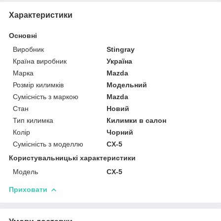
Характеристики
Основні
Виробник
Stingray
Країна виробник
Україна
Марка
Mazda
Розмір килимків
Модельний
Сумісність з маркою
Mazda
Стан
Новий
Тип килимка
Килимки в салон
Колір
Чорний
Сумісність з моделлю
CX-5
Користувальницькі характеристики
Мoдель
CX-5
Приховати