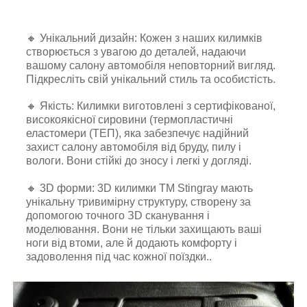
🔸 Унікальний дизайн: Кожен з наших килимків
створюється з увагою до деталей, надаючи
вашому салону автомобіля неповторний вигляд.
Підкресліть свій унікальний стиль та особистість.
🔸 Якість: Килимки виготовлені з сертифікованої,
високоякісної сировини (термопластичні
еластомери (ТЕП), яка забезпечує надійний
захист салону автомобіля від бруду, пилу і
вологи. Вони стійкі до зносу і легкі у догляді.
🔸 3D форми: 3D килимки TM Stingray мають
унікальну тривимірну структуру, створену за
допомогою точного ЗD сканування і
моделювання. Вони не тільки захищають ваші
ноги від втоми, але й додають комфорту і
задоволення під час кожної поїздки..