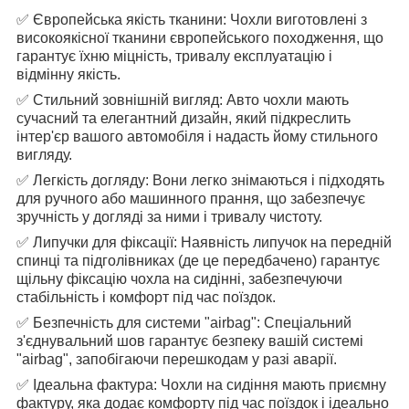
✅ Європейська якість тканини: Чохли виготовлені з
високоякісної тканини європейського походження, що
гарантує їхню міцність, тривалу експлуатацію і
відмінну якість.
✅ Стильний зовнішній вигляд: Авто чохли мають
сучасний та елегантний дизайн, який підкреслить
інтер'єр вашого автомобіля і надасть йому стильного
вигляду.
✅ Легкість догляду: Вони легко знімаються і підходять
для ручного або машинного прання, що забезпечує
зручність у догляді за ними і тривалу чистоту.
✅ Липучки для фіксації: Наявність липучок на передній
спинці та підголівниках (де це передбачено) гарантує
щільну фіксацію чохла на сидінні, забезпечуючи
стабільність і комфорт під час поїздок.
✅ Безпечність для системи "airbag": Спеціальний
з'єднувальний шов гарантує безпеку вашій системі
"airbag", запобігаючи перешкодам у разі аварії.
✅ Ідеальна фактура: Чохли на сидіння мають приємну
фактуру, яка додає комфорту під час поїздок і ідеально