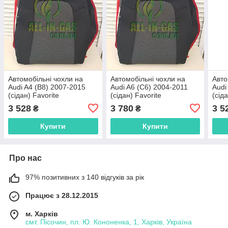
Автомобільні чохли на
Автомобільні чохли на
Авто
Audi A4 (B8) 2007-2015
Audi A6 (C6) 2004-2011
Audi
(сідан) Favorite
(сідан) Favorite
(сід
3 528
3 780
3 5
₴
₴
Купити
Купити
Про нас
97% позитивних з 140 відгуків за рік
Працює з 28.12.2015
м. Харків
смт. Пісочин, пл. Ю. Кононенка, 1, Харків, Україна