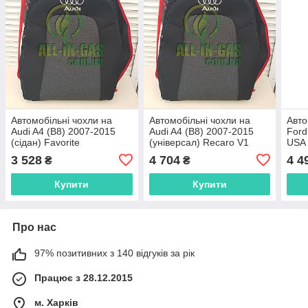
Автомобільні чохли на
Автомобільні чохли на
Авто
Audi A4 (B8) 2007-2015
Audi A4 (B8) 2007-2015
Ford
(сідан) Favorite
(універсал) Recaro V1
USA 
Favorite
Favo
3 528
4 704
4 4
₴
₴
Купити
Купити
Про нас
97% позитивних з 140 відгуків за рік
Працює з 28.12.2015
м. Харків