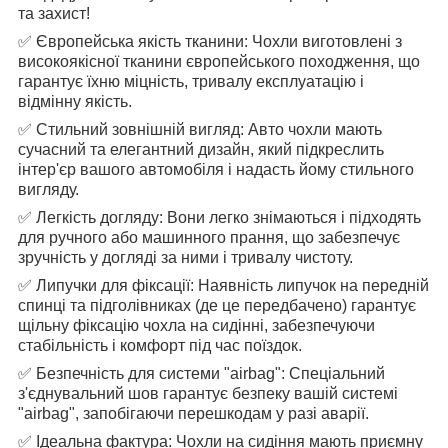
та захист!
✅ Європейська якість тканини: Чохли виготовлені з
високоякісної тканини європейського походження, що
гарантує їхню міцність, тривалу експлуатацію і
відмінну якість.
✅ Стильний зовнішній вигляд: Авто чохли мають
сучасний та елегантний дизайн, який підкреслить
інтер'єр вашого автомобіля і надасть йому стильного
вигляду.
✅ Легкість догляду: Вони легко знімаються і підходять
для ручного або машинного прання, що забезпечує
зручність у догляді за ними і тривалу чистоту.
✅ Липучки для фіксації: Наявність липучок на передній
спинці та підголівниках (де це передбачено) гарантує
щільну фіксацію чохла на сидінні, забезпечуючи
стабільність і комфорт під час поїздок.
✅ Безпечність для системи "airbag": Спеціальний
з'єднувальний шов гарантує безпеку вашій системі
"airbag", запобігаючи перешкодам у разі аварії.
✅ Ідеальна фактура: Чохли на сидіння мають приємну