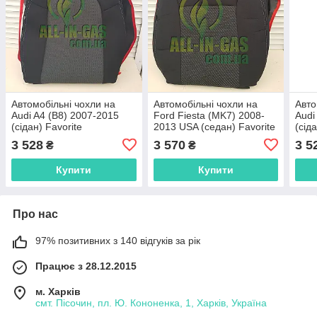
Автомобільні чохли на
Автомобільні чохли на
Авто
Audi A4 (B8) 2007-2015
Ford Fiesta (MK7) 2008-
Audi
(сідан) Favorite
2013 USA (седан) Favorite
(сід
3 528
3 570
3 5
₴
₴
Купити
Купити
Про нас
97% позитивних з 140 відгуків за рік
Працює з 28.12.2015
м. Харків
смт. Пісочин, пл. Ю. Кононенка, 1, Харків, Україна