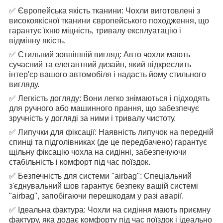
✅ Європейська якість тканини: Чохли виготовлені з
високоякісної тканини європейського походження, що
гарантує їхню міцність, тривалу експлуатацію і
відмінну якість.
✅ Стильний зовнішній вигляд: Авто чохли мають
сучасний та елегантний дизайн, який підкреслить
інтер'єр вашого автомобіля і надасть йому стильного
вигляду.
✅ Легкість догляду: Вони легко знімаються і підходять
для ручного або машинного прання, що забезпечує
зручність у догляді за ними і тривалу чистоту.
✅ Липучки для фіксації: Наявність липучок на передній
спинці та підголівниках (де це передбачено) гарантує
щільну фіксацію чохла на сидінні, забезпечуючи
стабільність і комфорт під час поїздок.
✅ Безпечність для системи "airbag": Спеціальний
з'єднувальний шов гарантує безпеку вашій системі
"airbag", запобігаючи перешкодам у разі аварії.
✅ Ідеальна фактура: Чохли на сидіння мають приємну
фактуру, яка додає комфорту під час поїздок і ідеально