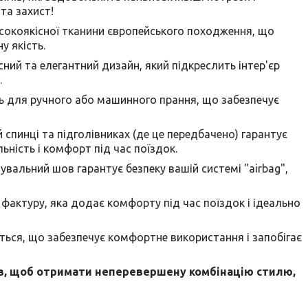
та захист!
исокоякісної тканини європейського походження, що
у якість.
ний та елегантний дизайн, який підкреслить інтер'єр
.
ть для ручного або машинного прання, що забезпечує
 спинці та підголівниках (де це передбачено) гарантує
ьність і комфорт під час поїздок.
нувальний шов гарантує безпеку вашій системі "airbag",
фактуру, яка додає комфорту під час поїздок і ідеально
ться, що забезпечує комфортне використання і запобігає
лів, щоб отримати неперевершену комбінацію стилю,