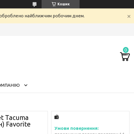
Кошик
е оброблено найближчим робочим днем.
ОМПАНІЮ
et Taсuma
н) Favorite