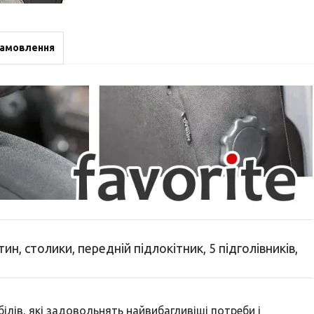
замовлення
тин, столики, передній підлокітник, 5 підголівників,
лів, які задовольнять найвибагливіші потреби і