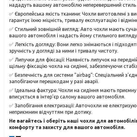
нададуть вашому автомобілю неперевершений стиль 
✅ Європейська якість тканини: Чохли виготовлені з в
гарантує їхню міцність, тривалу експлуатацію і відмінн
✅ Стильний зовнішній вигляд: Авто чохли мають сучас
вашого автомобіля і надасть йому стильного вигляду
✅ Легкість догляду: Вони легко знімаються і підходя
зручність у догляді за ними і тривалу чистоту.
✅ Липучки для фіксації: Наявність липучок на передній
щільну фіксацію чохла на сидінні, забезпечуючи стабіл
✅ Безпечність для системи "airbag": Спеціальний з'єд
запобігаючи перешкодам у разі аварії.
✅ Ідеальна фактура: Чохли на сидіння мають приємну 
вписується в інтер'єр салону вашого автомобіля.
✅ Запобігання електризації: Авточохли не електризую
неприємним відчуттям при дотику.
Не вагайтесь і оберіть наші чохли для автомобі
комфорту та захисту для вашого автомобіля.