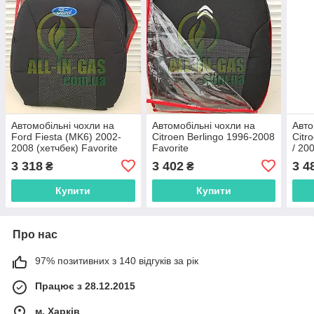
Автомобільні чохли на
Автомобільні чохли на
Авто
Ford Fiesta (MK6) 2002-
Citroen Berlingo 1996-2008
Citr
2008 (хетчбек) Favorite
Favorite
/ 20
3 318
3 402
3 4
₴
₴
Купити
Купити
Про нас
97% позитивних з 140 відгуків за рік
Працює з 28.12.2015
м. Харків