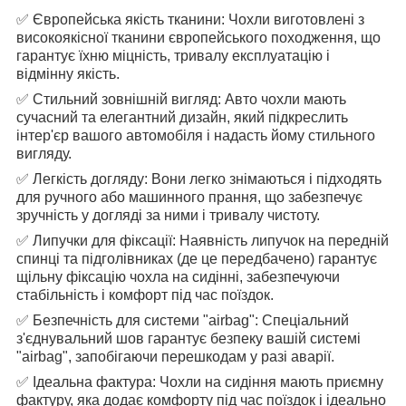
✅ Європейська якість тканини: Чохли виготовлені з
високоякісної тканини європейського походження, що
гарантує їхню міцність, тривалу експлуатацію і
відмінну якість.
✅ Стильний зовнішній вигляд: Авто чохли мають
сучасний та елегантний дизайн, який підкреслить
інтер'єр вашого автомобіля і надасть йому стильного
вигляду.
✅ Легкість догляду: Вони легко знімаються і підходять
для ручного або машинного прання, що забезпечує
зручність у догляді за ними і тривалу чистоту.
✅ Липучки для фіксації: Наявність липучок на передній
спинці та підголівниках (де це передбачено) гарантує
щільну фіксацію чохла на сидінні, забезпечуючи
стабільність і комфорт під час поїздок.
✅ Безпечність для системи "airbag": Спеціальний
з'єднувальний шов гарантує безпеку вашій системі
"airbag", запобігаючи перешкодам у разі аварії.
✅ Ідеальна фактура: Чохли на сидіння мають приємну
фактуру, яка додає комфорту під час поїздок і ідеально