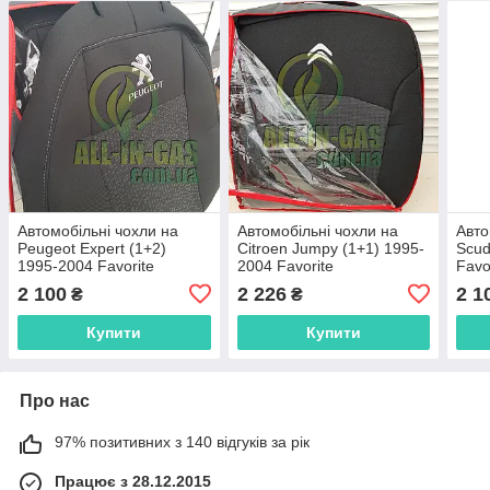
Автомобільні чохли на
Автомобільні чохли на
Авто
Peugeot Expert (1+2)
Citroen Jumpy (1+1) 1995-
Scud
1995-2004 Favorite
2004 Favorite
Favo
2 100
2 226
2 1
₴
₴
Купити
Купити
Про нас
97% позитивних з 140 відгуків за рік
Працює з 28.12.2015