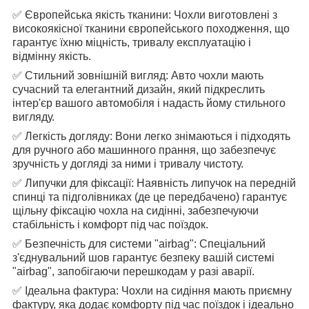
✅ Європейська якість тканини: Чохли виготовлені з
високоякісної тканини європейського походження, що
гарантує їхню міцність, тривалу експлуатацію і
відмінну якість.
✅ Стильний зовнішній вигляд: Авто чохли мають
сучасний та елегантний дизайн, який підкреслить
інтер'єр вашого автомобіля і надасть йому стильного
вигляду.
✅ Легкість догляду: Вони легко знімаються і підходять
для ручного або машинного прання, що забезпечує
зручність у догляді за ними і тривалу чистоту.
✅ Липучки для фіксації: Наявність липучок на передній
спинці та підголівниках (де це передбачено) гарантує
щільну фіксацію чохла на сидінні, забезпечуючи
стабільність і комфорт під час поїздок.
✅ Безпечність для системи "airbag": Спеціальний
з'єднувальний шов гарантує безпеку вашій системі
"airbag", запобігаючи перешкодам у разі аварії.
✅ Ідеальна фактура: Чохли на сидіння мають приємну
фактуру, яка додає комфорту під час поїздок і ідеально