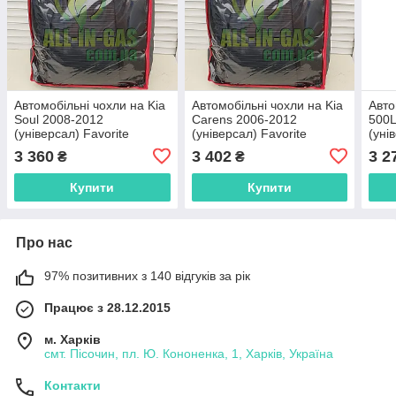
Автомобільні чохли на Kia
Автомобільні чохли на Kia
Авто
Soul 2008-2012
Carens 2006-2012
500L
(універсал) Favorite
(універсал) Favorite
(уні
3 360
3 402
3 2
₴
₴
Купити
Купити
Про нас
97% позитивних з 140 відгуків за рік
Працює з 28.12.2015
м. Харків
смт. Пісочин, пл. Ю. Кононенка, 1, Харків, Україна
Контакти