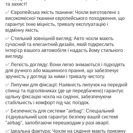
та захист!
✅ Європейська якість тканини: Чохли виготовлені з
високоякісної тканини європейського походження, що
гарантує їхню міцність, тривалу експлуатацію і
відмінну якість.
✅ Стильний зовнішній вигляд: Авто чохли мають
сучасний та елегантний дизайн, який підкреслить
інтер'єр вашого автомобіля і надасть йому стильного
вигляду.
✅ Легкість догляду: Вони легко знімаються і підходять
для ручного або машинного прання, що забезпечує
зручність у догляді за ними і тривалу чистоту.
✅ Липучки для фіксації: Наявність липучок на передній
спинці та підголівниках (де це передбачено) гарантує
щільну фіксацію чохла на сидінні, забезпечуючи
стабільність і комфорт під час поїздок.
✅ Безпечність для системи "airbag": Спеціальний
з'єднувальний шов гарантує безпеку вашій системі
"airbag", запобігаючи перешкодам у разі аварії.
✅ Ідеальна фактура: Чохли на сидіння мають приємну