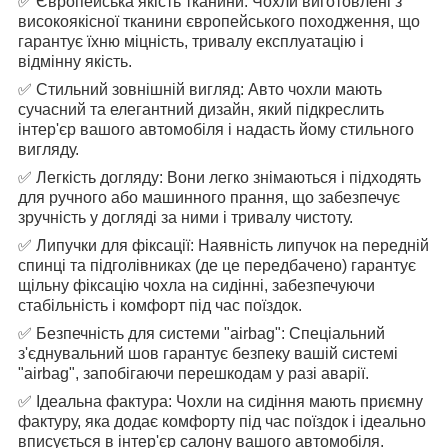
✅ Європейська якість тканини: Чохли виготовлені з
високоякісної тканини європейського походження, що
гарантує їхню міцність, тривалу експлуатацію і
відмінну якість.
✅ Стильний зовнішній вигляд: Авто чохли мають
сучасний та елегантний дизайн, який підкреслить
інтер'єр вашого автомобіля і надасть йому стильного
вигляду.
✅ Легкість догляду: Вони легко знімаються і підходять
для ручного або машинного прання, що забезпечує
зручність у догляді за ними і тривалу чистоту.
✅ Липучки для фіксації: Наявність липучок на передній
спинці та підголівниках (де це передбачено) гарантує
щільну фіксацію чохла на сидінні, забезпечуючи
стабільність і комфорт під час поїздок.
✅ Безпечність для системи "airbag": Спеціальний
з'єднувальний шов гарантує безпеку вашій системі
"airbag", запобігаючи перешкодам у разі аварії.
✅ Ідеальна фактура: Чохли на сидіння мають приємну
фактуру, яка додає комфорту під час поїздок і ідеально
вписується в інтер'єр салону вашого автомобіля.