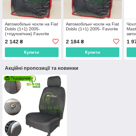
Автомобільні чохли на Fiat
Автомобільні чохли на Fiat
Чохл
Doblo (1+1) 2005-
Doblo (1+1) 2005- Favorite
Maste
(+підлокітник) Favorite
авто
Рено
2 142
2 184
1 9
₴
₴
"Fav
Купити
Купити
Акційні пропозиції та новинки
Подарунок