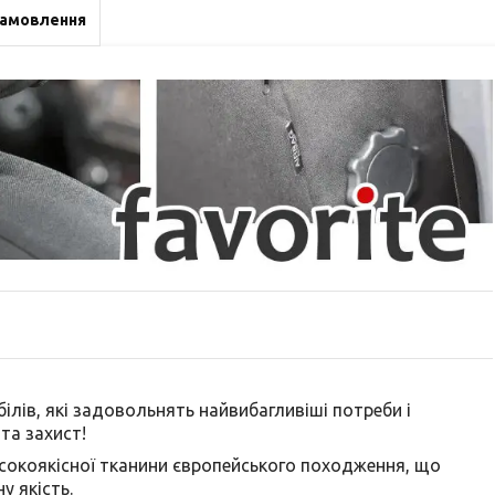
замовлення
лів, які задовольнять найвибагливіші потреби і
та захист!
исокоякісної тканини європейського походження, що
у якість.