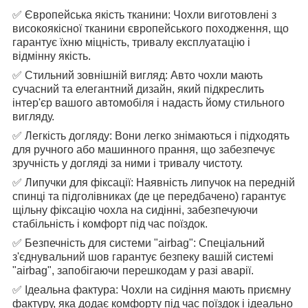
✅ Європейська якість тканини: Чохли виготовлені з
високоякісної тканини європейського походження, що
гарантує їхню міцність, тривалу експлуатацію і
відмінну якість.
✅ Стильний зовнішній вигляд: Авто чохли мають
сучасний та елегантний дизайн, який підкреслить
інтер'єр вашого автомобіля і надасть йому стильного
вигляду.
✅ Легкість догляду: Вони легко знімаються і підходять
для ручного або машинного прання, що забезпечує
зручність у догляді за ними і тривалу чистоту.
✅ Липучки для фіксації: Наявність липучок на передній
спинці та підголівниках (де це передбачено) гарантує
щільну фіксацію чохла на сидінні, забезпечуючи
стабільність і комфорт під час поїздок.
✅ Безпечність для системи "airbag": Спеціальний
з'єднувальний шов гарантує безпеку вашій системі
"airbag", запобігаючи перешкодам у разі аварії.
✅ Ідеальна фактура: Чохли на сидіння мають приємну
фактуру, яка додає комфорту під час поїздок і ідеально