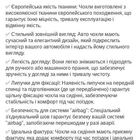
✅ Європейська якість тканини: Чохли виготовлені з
високоякісної тканини європейського походження, що
гарантує їхню міцність, тривалу експлуатацію і
відмінну якість.
✅ Стильний зовнішній вигляд: Авто чохли мають
сучасний та елегантний дизайн, який підкреслить
інтер'єр вашого автомобіля і надасть йому стильного
вигляду.
✅ Легкість догляду: Вони легко знімаються і підходять
для ручного або машинного прання, що забезпечує
зручність у догляді за ними і тривалу чистоту.
✅ Липучки для фіксації: Наявність липучок на передній
спинці та підголівниках (де це передбачено) гарантує
щільну фіксацію чохла на сидінні, забезпечуючи
стабільність і комфорт під час поїздок.
✅ Безпечність для системи "airbag": Спеціальний
з'єднувальний шов гарантує безпеку вашій системі
"airbag", запобігаючи перешкодам у разі аварії.
✅ Ідеальна фактура: Чохли на сидіння мають приємну
фактуру, яка додає комфорту під час поїздок і ідеально