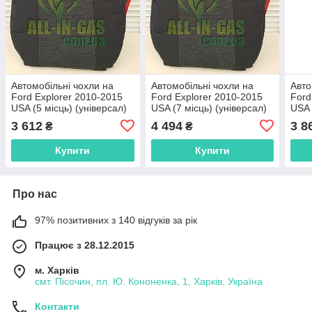
Автомобільні чохли на
Автомобільні чохли на
Авто
Ford Explorer 2010-2015
Ford Explorer 2010-2015
Ford
USA (5 місць) (універсал)
USA (7 місць) (універсал)
USA 
Favorite
Favorite
Favo
3 612
4 494
3 8
₴
₴
Купити
Купити
Про нас
97% позитивних з 140 відгуків за рік
Працює з 28.12.2015
м. Харків
смт. Пісочин, пл. Ю. Кононенка, 1, Харків, Україна
Контакти