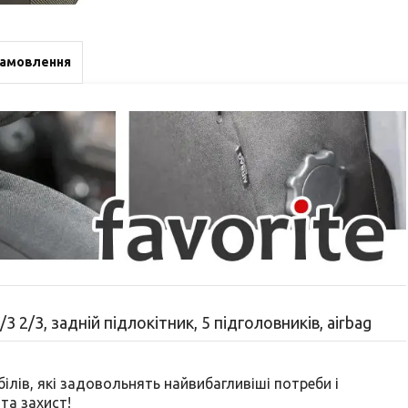
замовлення
3 2/3, задній підлокітник, 5 підголовників, аirbag
лів, які задовольнять найвибагливіші потреби і
та захист!