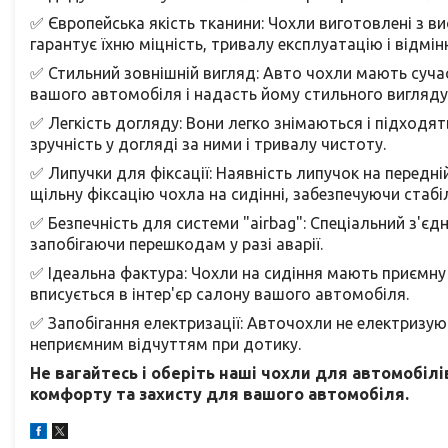
✅ Європейська якість тканини: Чохли виготовлені з в
гарантує їхню міцність, тривалу експлуатацію і відмінн
✅ Стильний зовнішній вигляд: Авто чохли мають сучас
вашого автомобіля і надасть йому стильного вигляду
✅ Легкість догляду: Вони легко знімаються і підходя
зручність у догляді за ними і тривалу чистоту.
✅ Липучки для фіксації: Наявність липучок на передній
щільну фіксацію чохла на сидінні, забезпечуючи стабіл
✅ Безпечність для системи "airbag": Спеціальний з'єд
запобігаючи перешкодам у разі аварії.
✅ Ідеальна фактура: Чохли на сидіння мають приємну 
вписується в інтер'єр салону вашого автомобіля.
✅ Запобігання електризації: Авточохли не електризую
неприємним відчуттям при дотику.
Не вагайтесь і оберіть наші чохли для автомобі
комфорту та захисту для вашого автомобіля.