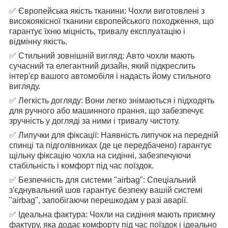
✅ Європейська якість тканини: Чохли виготовлені з
високоякісної тканини європейського походження, що
гарантує їхню міцність, тривалу експлуатацію і
відмінну якість.
✅ Стильний зовнішній вигляд: Авто чохли мають
сучасний та елегантний дизайн, який підкреслить
інтер'єр вашого автомобіля і надасть йому стильного
вигляду.
✅ Легкість догляду: Вони легко знімаються і підходять
для ручного або машинного прання, що забезпечує
зручність у догляді за ними і тривалу чистоту.
✅ Липучки для фіксації: Наявність липучок на передній
спинці та підголівниках (де це передбачено) гарантує
щільну фіксацію чохла на сидінні, забезпечуючи
стабільність і комфорт під час поїздок.
✅ Безпечність для системи "airbag": Спеціальний
з'єднувальний шов гарантує безпеку вашій системі
"airbag", запобігаючи перешкодам у разі аварії.
✅ Ідеальна фактура: Чохли на сидіння мають приємну
фактуру, яка додає комфорту під час поїздок і ідеально