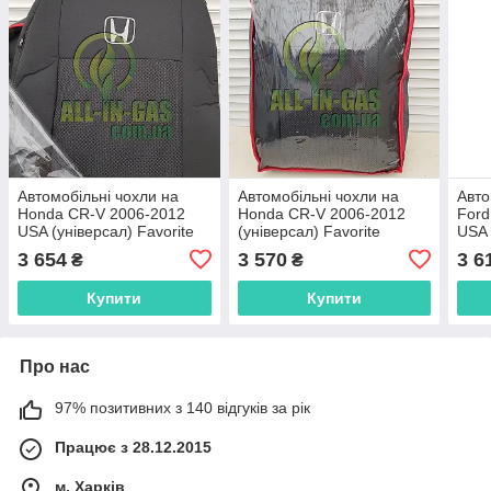
Автомобільні чохли на
Автомобільні чохли на
Авто
Honda CR-V 2006-2012
Honda CR-V 2006-2012
Ford
USA (універсал) Favorite
(універсал) Favorite
USA 
Favo
3 654
3 570
3 6
₴
₴
Купити
Купити
Про нас
97% позитивних з 140 відгуків за рік
Працює з 28.12.2015
м. Харків