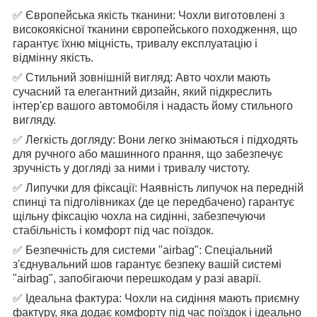
✅ Європейська якість тканини: Чохли виготовлені з
високоякісної тканини європейського походження, що
гарантує їхню міцність, тривалу експлуатацію і
відмінну якість.
✅ Стильний зовнішній вигляд: Авто чохли мають
сучасний та елегантний дизайн, який підкреслить
інтер'єр вашого автомобіля і надасть йому стильного
вигляду.
✅ Легкість догляду: Вони легко знімаються і підходять
для ручного або машинного прання, що забезпечує
зручність у догляді за ними і тривалу чистоту.
✅ Липучки для фіксації: Наявність липучок на передній
спинці та підголівниках (де це передбачено) гарантує
щільну фіксацію чохла на сидінні, забезпечуючи
стабільність і комфорт під час поїздок.
✅ Безпечність для системи "airbag": Спеціальний
з'єднувальний шов гарантує безпеку вашій системі
"airbag", запобігаючи перешкодам у разі аварії.
✅ Ідеальна фактура: Чохли на сидіння мають приємну
фактуру, яка додає комфорту під час поїздок і ідеально