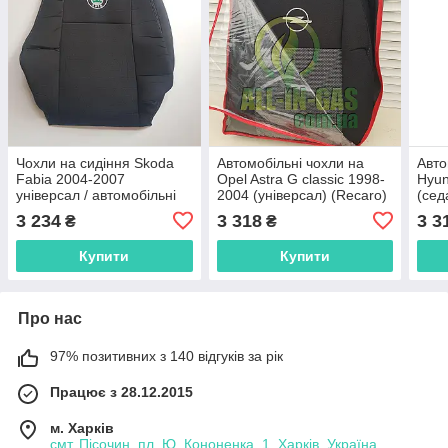
Чохли на сидіння Skoda
Автомобільні чохли на
Авто
Fabia 2004-2007
Opel Astra G classic 1998-
Hyun
універсал / автомобільні
2004 (універсал) (Recaro)
(сед
чохли на Шкода Фабія
Favorite
3 234
3 318
3 3
₴
₴
"Favorite"
Купити
Купити
Про нас
97% позитивних з 140 відгуків за рік
Працює з 28.12.2015
м. Харків
смт. Пісочин, пл. Ю. Кононенка, 1, Харків, Україна