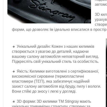
автомо
3D кил
урахув
створе
форми, що дозволяє їм ідеально вписатися в простір
🔸 Унікальний дизайн: Кожен з наших килимків
створюється з увагою до деталей, надаючи
вашому салону автомобіля неповторний вигляд.
Підкресліть свій унікальний стиль та особистість.
🔸 Якість: Килимки виготовлені з сертифікованої,
високоякісної сировини (термопластичні
еластомери (ТЕП), яка забезпечує надійний
захист салону автомобіля від бруду, пилу і вологи.
Вони стійкі до зносу і легкі у догляді.
🔸 3D форми: 3D килимки TM Stingray мають
унікальну тривимірну структуру, створену за