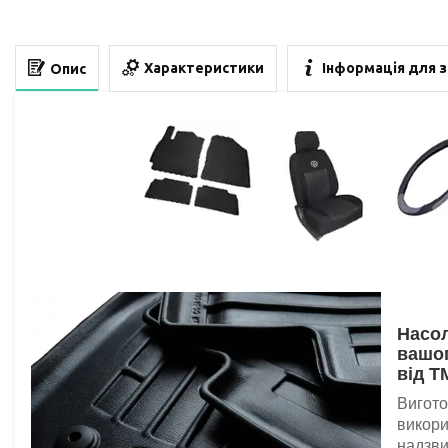
Характеристики
Інформація для 
Опис
Насол
вашог
від T
Вигото
викори
надзви