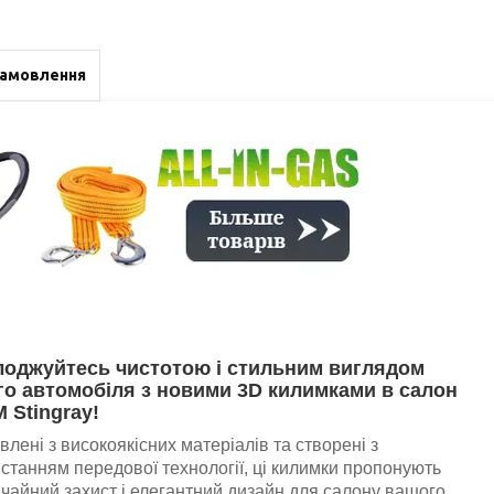
замовлення
оджуйтесь чистотою і стильним виглядом
о автомобіля з новими 3D килимками в салон
M Stingray!
влені з високоякісних матеріалів та створені з
станням передової технології, ці килимки пропонують
чайний захист і елегантний дизайн для салону вашого