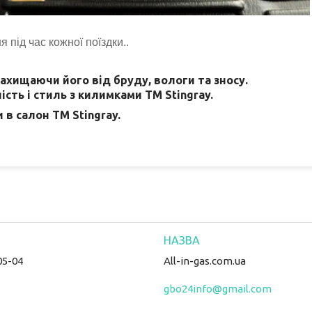
 під час кожної поїздки..
ахищаючи його від бруду, вологи та зносу.
сть і стиль з килимками TM Stingray.
 в салон TM Stingray.
05-04
All-in-gas.com.ua
gbo24info@gmail.com