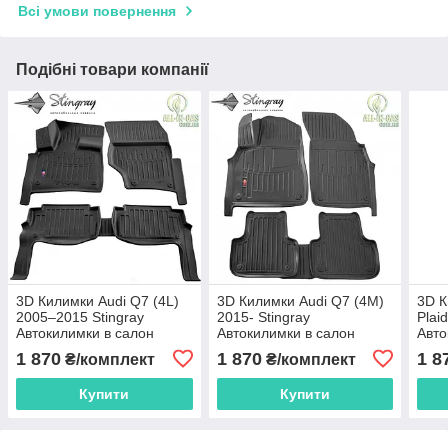
Всі умови повернення
Подібні товари компанії
3D Килимки Audi Q7 (4L)
3D Килимки Audi Q7 (4M)
3D К
2005–2015 Stingray
2015- Stingray
Plai
Автокилимки в салон
Автокилимки в салон
Авто
1 870
1 870
1 8
₴/комплект
₴/комплект
Купити
Купити