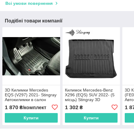
Всі умови повернення
Подібні товари компанії
3D Килимки Mercedes
Килимок Mercedes-Benz
3D К
EQS (V297) 2021- Stingray
X296 (EQS) SUV 2022- (5
(FE0
Автокилимки в салон
місць) Stingray 3D
Авто
Автомобільний килимок у
1 870
1 302
1 8
₴/комплект
₴
багажник
Купити
Купити