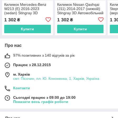
Килимок Mercedes-Benz
Килимок Nissan Qashqai
Кили
W213 (E) 2016-2023
(J11) 2014-2017 (нижній)
Step
(sedan) Stingray 3D
Stingray 3D Автомобільний
(вер
Автомобільний килимок у
килимок у багажник
Авто
1 302
1 302
1 3
₴
₴
багажник
бага
Купити
Купити
Про нас
97% позитивних з 140 відгуків за рік
Працює з 28.12.2015
м. Харків
смт. Пісочин, пл. Ю. Кононенка, 1, Харків, Україна
Контакти
Сьогодні працює з 09:00 до 19:00
Показати весь графік роботи
Про нас