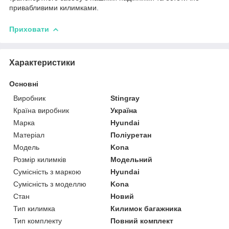
привабливими килимками.
Приховати
Характеристики
Основні
Виробник
Stingray
Країна виробник
Україна
Марка
Hyundai
Матеріал
Поліуретан
Модель
Kona
Розмір килимків
Модельний
Сумісність з маркою
Hyundai
Сумісність з моделлю
Kona
Стан
Новий
Тип килимка
Килимок багажника
Тип комплекту
Повний комплект