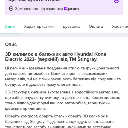
Замовлення під захистом
Опис
Характеристики
Доставка
Оплата
Умови п
Опис
3D килимок в багажник авто Hyundai Kona
Electric 2023- (верхній) від TM Stingray.
Ці килимки - ідеальне поєднання стилю та функціональності
для вашого автомобіля. Вони створені з високоякісних
матеріалів, які не тільки захищають багажник від подряпин та
бруду, але й додають йому елегантність.
3D-структура килимка виготовлена з водостійкого матеріалу,
що забезпечує легку очистку та довговічність. Кожен килимок
точно відповідає формі вашого автомобіля, гарантуючи
ідеальне прилягання.
Оберіть комфорт, оберіть стиль - оберіть 3D килимок в
багажник від Stingray. Підкресліть індивідуальність вашого
транспортного засобу з нашими надійними та естетично