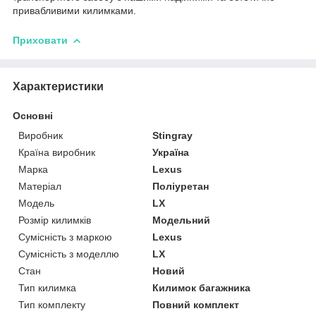
привабливими килимками.
Приховати
Характеристики
Основні
Виробник
Stingray
Країна виробник
Україна
Марка
Lexus
Матеріал
Поліуретан
Модель
LX
Розмір килимків
Модельний
Сумісність з маркою
Lexus
Сумісність з моделлю
LX
Стан
Новий
Тип килимка
Килимок багажника
Тип комплекту
Повний комплект