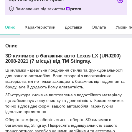
Замовлення під захистом
Опис
Характеристики
Доставка
Оплата
Умови п
Опис
3D килимок в багажник авто Lexus LX (URJ200)
2008-2021 (7 місць) від TM Stingray.
Ці килимки - ідеальне поєднання стилю та функціональності
для вашого автомобіля. Вони створені з високоякісних
матеріалів, які не тільки захищають багажник від подряпин та
бруду, але й додають йому елегантність.
3D-структура килимка виготовлена з водостійкого матеріалу,
що забезпечує легку очистку та довговічність. Кожен килимок
точно відповідає формі вашого автомобіля, гарантуючи
ідеальне прилягання.
Оберіть комфорт, оберіть стиль - оберіть 3D килимок в
багажник від Stingray. Підкресліть індивідуальність вашого
транспортного засобу з нашими надійними та естетично