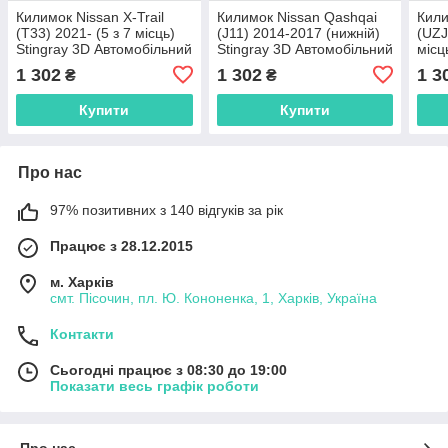
Килимок Nissan X-Trail
Килимок Nissan Qashqai
Кили
(T33) 2021- (5 з 7 місць)
(J11) 2014-2017 (нижній)
(UZJ
Stingray 3D Автомобільний
Stingray 3D Автомобільний
місц
килимок у багажник
килимок у багажник
Авто
1 302
1 302
1 3
₴
₴
бага
Купити
Купити
Про нас
97% позитивних з 140 відгуків за рік
Працює з 28.12.2015
м. Харків
смт. Пісочин, пл. Ю. Кононенка, 1, Харків, Україна
Контакти
Сьогодні працює з 08:30 до 19:00
Показати весь графік роботи
Про нас