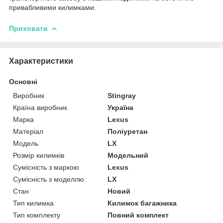
привабливими килимками.
Приховати
Характеристики
Основні
Виробник
Stingray
Країна виробник
Україна
Марка
Lexus
Матеріал
Поліуретан
Модель
LX
Розмір килимків
Модельний
Сумісність з маркою
Lexus
Сумісність з моделлю
LX
Стан
Новий
Тип килимка
Килимок багажника
Тип комплекту
Повний комплект