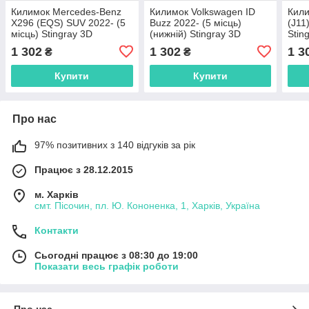
Килимок Mercedes-Benz
Килимок Volkswagen ID
Кили
X296 (EQS) SUV 2022- (5
Buzz 2022- (5 місць)
(J11
місць) Stingray 3D
(нижній) Stingray 3D
Stin
Автомобільний килимок у
Автомобільний килимок у
кили
1 302
1 302
1 3
₴
₴
багажник
багажник
Купити
Купити
Про нас
97% позитивних з 140 відгуків за рік
Працює з 28.12.2015
м. Харків
смт. Пісочин, пл. Ю. Кононенка, 1, Харків, Україна
Контакти
Сьогодні працює з 08:30 до 19:00
Показати весь графік роботи
Про нас