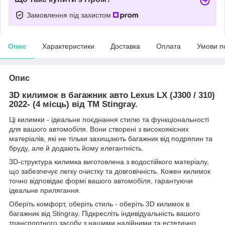
Замовлення під захистом
Опис
Характеристики
Доставка
Оплата
Умови п
Опис
3D килимок в багажник авто Lexus LX (J300 / 310)
2022- (4 місць) від TM Stingray.
Ці килимки - ідеальне поєднання стилю та функціональності
для вашого автомобіля. Вони створені з високоякісних
матеріалів, які не тільки захищають багажник від подряпин та
бруду, але й додають йому елегантність.
3D-структура килимка виготовлена з водостійкого матеріалу,
що забезпечує легку очистку та довговічність. Кожен килимок
точно відповідає формі вашого автомобіля, гарантуючи
ідеальне прилягання.
Оберіть комфорт, оберіть стиль - оберіть 3D килимок в
багажник від Stingray. Підкресліть індивідуальність вашого
транспортного засобу з нашими надійними та естетично