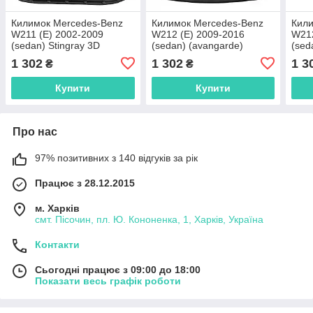
Килимок Mercedes-Benz
Килимок Mercedes-Benz
Кили
W211 (E) 2002-2009
W212 (E) 2009-2016
W212
(sedan) Stingray 3D
(sedan) (avangarde)
(sed
Автомобільний килимок у
Stingray 3D Автомобільний
Stin
1 302
1 302
1 3
₴
₴
багажник
килимок у багажник
кили
Купити
Купити
Про нас
97% позитивних з 140 відгуків за рік
Працює з 28.12.2015
м. Харків
смт. Пісочин, пл. Ю. Кононенка, 1, Харків, Україна
Контакти
Сьогодні працює з 09:00 до 18:00
Показати весь графік роботи