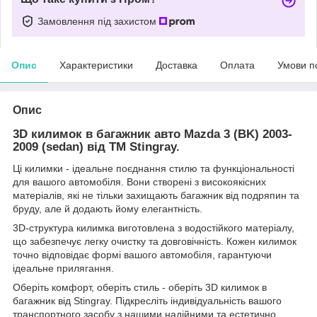
Замовлення під захистом
Опис
Характеристики
Доставка
Оплата
Умови п
Опис
3D килимок в багажник авто Mazda 3 (BK) 2003-
2009 (sedan) від TM Stingray.
Ці килимки - ідеальне поєднання стилю та функціональності
для вашого автомобіля. Вони створені з високоякісних
матеріалів, які не тільки захищають багажник від подряпин та
бруду, але й додають йому елегантність.
3D-структура килимка виготовлена з водостійкого матеріалу,
що забезпечує легку очистку та довговічність. Кожен килимок
точно відповідає формі вашого автомобіля, гарантуючи
ідеальне прилягання.
Оберіть комфорт, оберіть стиль - оберіть 3D килимок в
багажник від Stingray. Підкресліть індивідуальність вашого
транспортного засобу з нашими надійними та естетично