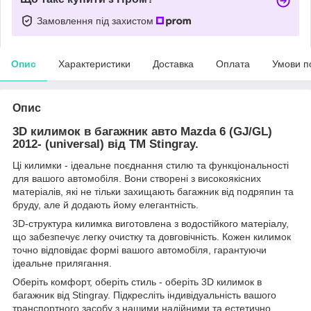
Замовлення під захистом
Опис
Характеристики
Доставка
Оплата
Умови п
Опис
3D килимок в багажник авто Mazda 6 (GJ/GL)
2012- (universal) від TM Stingray.
Ці килимки - ідеальне поєднання стилю та функціональності
для вашого автомобіля. Вони створені з високоякісних
матеріалів, які не тільки захищають багажник від подряпин та
бруду, але й додають йому елегантність.
3D-структура килимка виготовлена з водостійкого матеріалу,
що забезпечує легку очистку та довговічність. Кожен килимок
точно відповідає формі вашого автомобіля, гарантуючи
ідеальне прилягання.
Оберіть комфорт, оберіть стиль - оберіть 3D килимок в
багажник від Stingray. Підкресліть індивідуальність вашого
транспортного засобу з нашими надійними та естетично