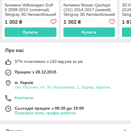
Килимок Volkswagen Golf
Килимок Nissan Qashqai
3D К
6 2008-2012 (universal)
(J11) 2014-2017 (нижній)
(GJ/
Stingray 3D Автомобільний
Stingray 3D Автомобільний
Stin
килимок у багажник
килимок у багажник
сал
1 302
1 302
1 8
₴
₴
Купити
Купити
Про нас
97% позитивних з 140 відгуків за рік
Працює з 28.12.2015
м. Харків
смт. Пісочин, пл. Ю. Кононенка, 1, Харків, Україна
Контакти
Сьогодні працює з 08:30 до 19:00
Показати весь графік роботи
Про нас