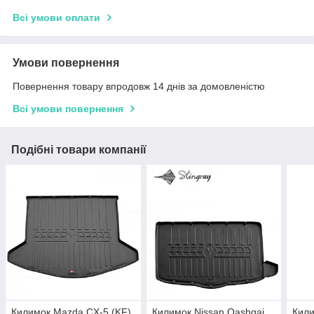
Всі умови оплати
Умови повернення
Повернення товару впродовж 14 днів за домовленістю
Всі умови повернення
Подібні товари компанії
Килимок Mazda CX-5 (KF)
Килимок Nissan Qashqai
Кил