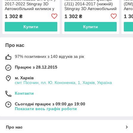
2017-2022 Stingray 3D
(J11) 2014-2017 (нижній)
(DM)
Автомобільний килимок у
Stingray 3D Автомобільний
Авто
багажник
килимок у багажник
бага
1 302
1 302
1 3
₴
₴
Купити
Купити
Про нас
97% позитивних з 140 відгуків за рік
Працює з 28.12.2015
м. Харків
смт. Пісочин, пл. Ю. Кононенка, 1, Харків, Україна
Контакти
Сьогодні працює з 09:00 до 19:00
Показати весь графік роботи
Про нас