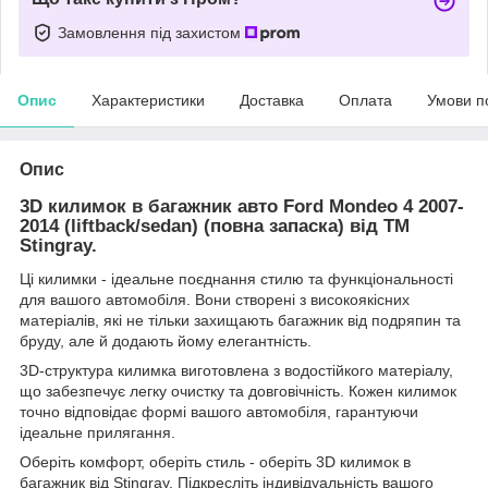
Замовлення під захистом
Опис
Характеристики
Доставка
Оплата
Умови п
Опис
3D килимок в багажник авто Ford Mondeo 4 2007-
2014 (liftback/sedan) (повна запаска) від TM
Stingray.
Ці килимки - ідеальне поєднання стилю та функціональності
для вашого автомобіля. Вони створені з високоякісних
матеріалів, які не тільки захищають багажник від подряпин та
бруду, але й додають йому елегантність.
3D-структура килимка виготовлена з водостійкого матеріалу,
що забезпечує легку очистку та довговічність. Кожен килимок
точно відповідає формі вашого автомобіля, гарантуючи
ідеальне прилягання.
Оберіть комфорт, оберіть стиль - оберіть 3D килимок в
багажник від Stingray. Підкресліть індивідуальність вашого