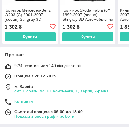
Килимок Mercedes-Benz
Килимок Skoda Fabia (6Y)
Кили
W203 (C) 2001-2007
1999-2007 (sedan)
2007
(sedan) Stingray 3D
Stingray 3D Автомобільний
Авто
Автомобільний килимок у
килимок у багажник
Фор
1 302
1 302
1 8
₴
₴
багажник
Купити
Купити
Про нас
97% позитивних з 140 відгуків за рік
Працює з 28.12.2015
м. Харків
смт. Пісочин, пл. Ю. Кононенка, 1, Харків, Україна
Контакти
Сьогодні працює з 09:00 до 18:00
Показати весь графік роботи