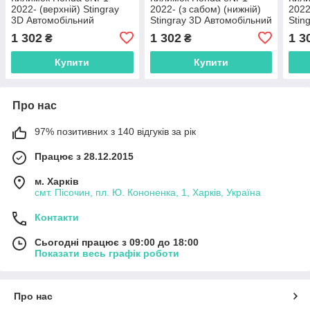
2022- (верхній) Stingray
2022- (з сабом) (нижній)
2022
3D Автомобільний
Stingray 3D Автомобільний
Stin
килимок у багажник
килимок у багажник
кили
1 302
1 302
1 3
₴
₴
Купити
Купити
Про нас
97% позитивних з 140 відгуків за рік
Працює з 28.12.2015
м. Харків
смт. Пісочин, пл. Ю. Кононенка, 1, Харків, Україна
Контакти
Сьогодні працює з 09:00 до 18:00
Показати весь графік роботи
Про нас