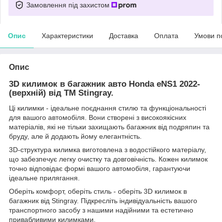
Замовлення під захистом
Опис
Характеристики
Доставка
Оплата
Умови п
Опис
3D килимок в багажник авто Honda eNS1 2022-
(верхній) від TM Stingray.
Ці килимки - ідеальне поєднання стилю та функціональності
для вашого автомобіля. Вони створені з високоякісних
матеріалів, які не тільки захищають багажник від подряпин та
бруду, але й додають йому елегантність.
3D-структура килимка виготовлена з водостійкого матеріалу,
що забезпечує легку очистку та довговічність. Кожен килимок
точно відповідає формі вашого автомобіля, гарантуючи
ідеальне прилягання.
Оберіть комфорт, оберіть стиль - оберіть 3D килимок в
багажник від Stingray. Підкресліть індивідуальність вашого
транспортного засобу з нашими надійними та естетично
привабливими килимками.