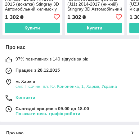
2015 (докатка) Stingray 3D
(J11) 2014-2017 (нижній)
(UZJ
Автомобільний килимок у
Stingray 3D Автомобільний
місц
багажник
килимок у багажник
Авто
1 302
1 302
1 3
₴
₴
бага
Купити
Купити
Про нас
97% позитивних з 140 відгуків за рік
Працює з 28.12.2015
м. Харків
смт. Пісочин, пл. Ю. Кононенка, 1, Харків, Україна
Контакти
Сьогодні працює з 09:00 до 18:00
Показати весь графік роботи
Про нас