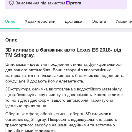
Замовлення під захистом
Опис
Характеристики
Доставка
Оплата
Умови п
Опис
3D килимок в багажник авто Lexus ES 2018- від
TM Stingray.
Ці килимки - ідеальне поєднання стилю та функціональності
для вашого автомобіля. Вони створені з високоякісних
матеріалів, які не тільки захищають багажник від подряпин та
бруду, але й додають йому елегантність.
3D-структура килимка виготовлена з водостійкого матеріалу,
що забезпечує легку очистку та довговічність. Кожен килимок
точно відповідає формі вашого автомобіля, гарантуючи
ідеальне прилягання.
Оберіть комфорт, оберіть стиль - оберіть 3D килимок в
багажник від Stingray. Підкресліть індивідуальність вашого
транспортного засобу з нашими надійними та естетично
привабливими килимками.