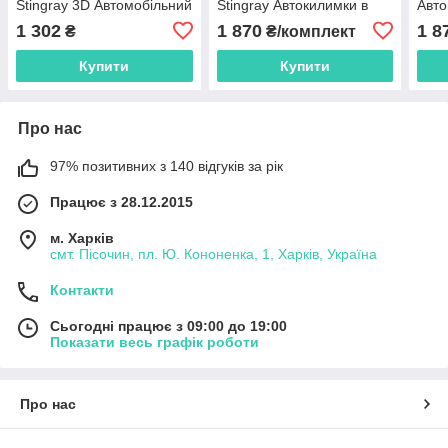
Stingray 3D Автомобільний
Stingray Автокилимки в
Авто
килимок у багажник
салон
1 302
1 870
1 8
₴
₴/комплект
Купити
Купити
Про нас
97% позитивних з 140 відгуків за рік
Працює з 28.12.2015
м. Харків
смт. Пісочин, пл. Ю. Кононенка, 1, Харків, Україна
Контакти
Сьогодні працює з 09:00 до 19:00
Показати весь графік роботи
Про нас