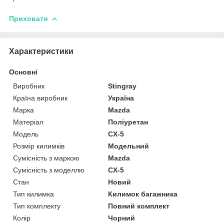
Приховати
Характеристики
Основні
Виробник
Stingray
Країна виробник
Україна
Марка
Mazda
Матеріал
Поліуретан
Модель
CX-5
Розмір килимків
Модельний
Сумісність з маркою
Mazda
Сумісність з моделлю
CX-5
Стан
Новий
Тип килимка
Килимок багажника
Тип комплекту
Повний комплект
Колір
Чорний