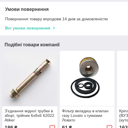
Умови повернення
Повернення товару впродовж 14 днів за домовленістю
Всі умови повернення
Подібні товари компанії
З'єднання мідної трубки в
Фільтр вкладиш в клапан
Кріп
зборі, трійник 6х8х6 62022
газу Lovato з гумками
(ВУЗ
Atiker
Ловато
(куто
стрі
186
61
163
₴
₴