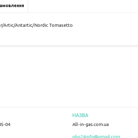
замовлення
/Artic/Antartic/Nordic Tomasetto
05-04
All-in-gas.com.ua
gbo24info@gmail.com