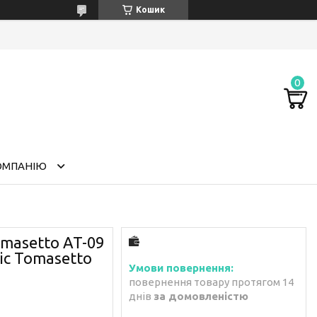
Кошик
ОМПАНІЮ
masetto AT-09
dic Tomasetto
повернення товару протягом 14
днів
за домовленістю