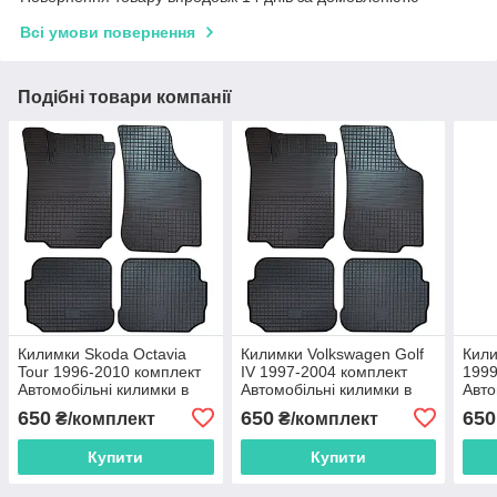
Всі умови повернення
Подібні товари компанії
Килимки Skoda Octavia
Килимки Volkswagen Golf
Кили
Tour 1996-2010 комплект
IV 1997-2004 комплект
1999
Автомобільні килимки в
Автомобільні килимки в
Авто
саллон Шкода Октавія Тур
саллон Фольксваген
салл
650
650
650
₴/комплект
₴/комплект
Гольф 4
Купити
Купити