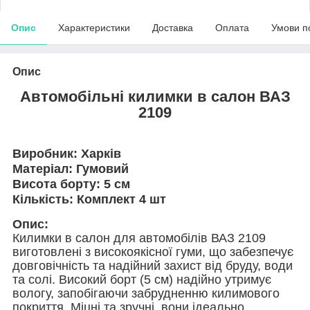
Опис
Характеристики
Доставка
Оплата
Умови п
Опис
Автомобільні килимки
в салон ВАЗ
2109
Виробник:
Харків
Матеріал:
Гумовий
Висота борту:
5 см
Кількість:
Комплект 4 шт
Опис:
Килимки в салон для автомобілів ВАЗ 2109
виготовлені з високоякісної гуми, що забезпечує
довговічність та надійний захист від бруду, води
та солі. Високий борт (5 см) надійно утримує
вологу, запобігаючи забрудненню килимового
покриття. Міцні та зручні, вони ідеально