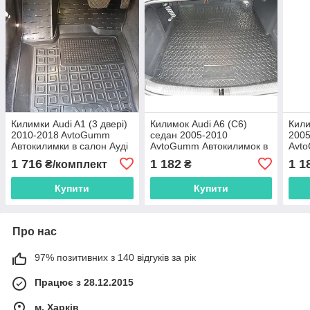
Килимки Audi A1 (3 двері)
Килимок Audi A6 (C6)
Кили
2010-2018 AvtoGumm
седан 2005-2010
2005
Автокилимки в салон Ауді
AvtoGumm Автокилимок в
Avt
А1
багажник Ауді А6
бага
1 716
1 182
1 1
₴/комплект
₴
Купити
Купити
Про нас
97% позитивних з 140 відгуків за рік
Працює з 28.12.2015
м. Харків