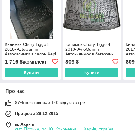
Килимки Chery Tiggo 8
Килимок Chery Tiggo 4
Кили
2018- AvtoGumm
2018- AvtoGumm
201
Автокилимки в салон Чері
Автокилимок в багажник
Авто
Тіго
Чері Тіго
Чері
1 716
809
809
₴/комплект
₴
Купити
Купити
Про нас
97% позитивних з 140 відгуків за рік
Працює з 28.12.2015
м. Харків
смт. Пісочин, пл. Ю. Кононенка, 1, Харків, Україна