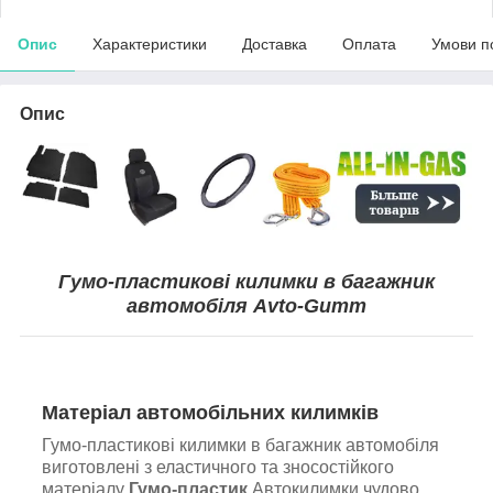
Опис
Характеристики
Доставка
Оплата
Умови п
Опис
Гумо-пластикові килимки в багажник
автомобіля Avto-Gumm
Матеріал автомобільних килимків
Гумо-пластикові килимки в багажник автомобіля
виготовлені з еластичного та зносостійкого
матеріалу
Гумо-пластик
.Автокилимки чудово