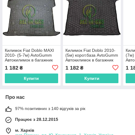
Килимок Fiat Doblo MAXI
Килимок Fiat Doblo 2010-
Кили
2010- (5-7м) AvtoGumm
(5м) корот.база AvtoGumm
(7м)
Автокилимок в багажник
Автокилимок в багажник
Авто
Фіат Добло
Фіат Добло
Фіат
1 182
1 182
1 1
₴
₴
Купити
Купити
Про нас
97% позитивних з 140 відгуків за рік
Працює з 28.12.2015
м. Харків
смт. Пісочин, пл. Ю. Кононенка, 1, Харків, Україна