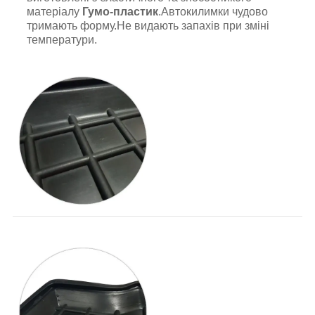
матеріалу
Гумо-пластик
.Автокилимки чудово
тримають форму.Не видають запахів при зміні
температури.