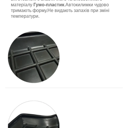
матеріалу
Гумо-пластик
.Автокилимки чудово
тримають форму.Не видають запахів при зміні
температури.