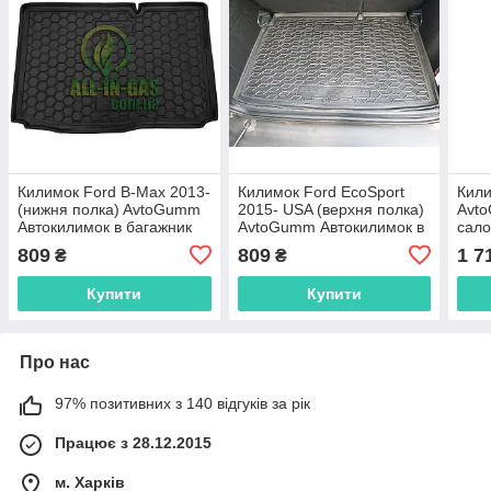
Килимок Ford B-Max 2013-
Килимок Ford EcoSport
Кили
(нижня полка) AvtoGumm
2015- USA (верхня полка)
Avt
Автокилимок в багажник
AvtoGumm Автокилимок в
сало
Форд Б Макс
багажник Форд Екоспорт
809
809
1 7
₴
₴
Купити
Купити
Про нас
97% позитивних з 140 відгуків за рік
Працює з 28.12.2015
м. Харків