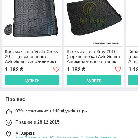
Килимок Lada Vesta Cross
Килимок Lada Xray 2016-
Кили
2018- (верхня полка)
(верхня полка) AvtoGumm
(ниж
AvtoGumm Автокилимок в
Автокилимок в багажник
Авто
багажник Лада Веста
Лада Х рей
Лада
1 182
1 182
1 1
₴
₴
Купити
Купити
Про нас
97% позитивних з 140 відгуків за рік
Працює з 28.12.2015
м. Харків
смт. Пісочин, пл. Ю. Кононенка, 1, Харків, Україна