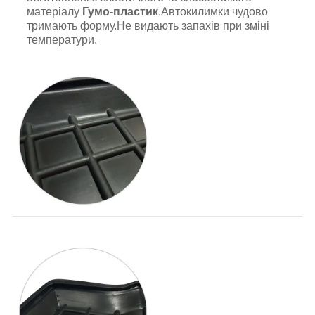
матеріалу
Гумо-пластик
.Автокилимки чудово
тримають форму.Не видають запахів при зміні
температури.